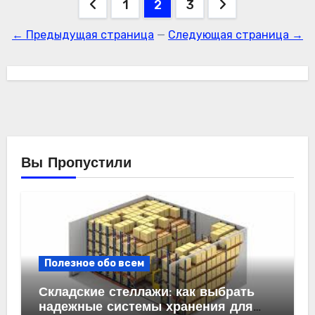
Навигация
1
2
3
по
← Предыдущая страница
—
Следующая страница →
записям
Вы Пропустили
Полезное обо всем
Складские стеллажи: как выбрать
надежные системы хранения для