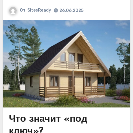
От
SitesReady
26.06.2025
Что значит «под
ключ»?