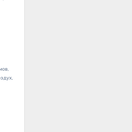
мов,
здух,