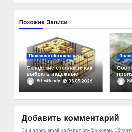
Похожие Записи
Полезное обо всем
Полез
Складские стеллажи: как
Совр
выбрать надежные
прои
системы хранения для
здани
SitesReady
Si
05.05.2026
бизнеса
бизн
Добавить комментарий
Ваш адрес email не будет опубликован.
Обязат