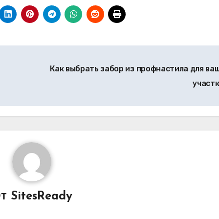
Как выбрать забор из профнастила для ва
участ
От
SitesReady