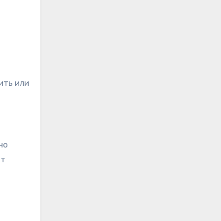
ить или
но
ит