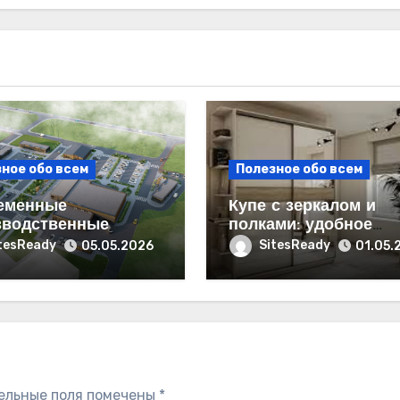
ное обо всем
Полезное обо всем
еменные
Купе с зеркалом и
зводственные
полками: удобное
я: как развивать
решение для
tesReady
SitesReady
05.05.2026
01.05.
ес эффективно
современного интер
ельные поля помечены
*