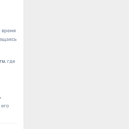
 время
ращаясь
ru
, где
ь
 его