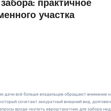
забора: практичное
менного участка
который сочетает аккуратный внешний вид, долгове
запросы вроде «купить евроштакетник для забора не