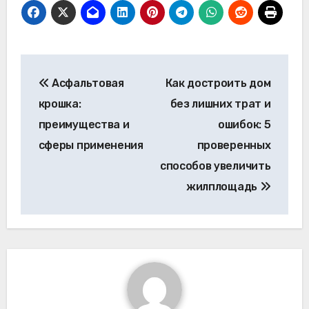
Навигация
Асфальтовая
Как достроить дом
по
крошка:
без лишних трат и
записям
преимущества и
ошибок: 5
сферы применения
проверенных
способов увеличить
жилплощадь