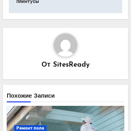
записям
плинтусы
От
SitesReady
Похожие Записи
Ремонт пола